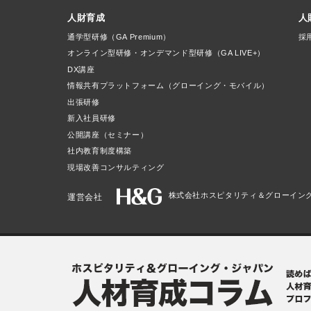
人財育成
人
通学型研修（GA Premium）
採
オンライン型研修・オンデマンド型研修（GA LIVE+）
DX講座
情報共有プラットフォーム（グローイング・モバイル）
出張研修
新入社員研修
公開講座（セミナー）
社内教育制度構築
現場改善コンサルティング
株式会社ホスピタリティ＆グローイン
運営会社