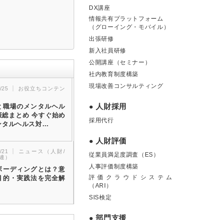
DX講座
情報共有プラットフォーム
（グローイング・モバイル）
出張研修
新入社員研修
公開講座（セミナー）
社内教育制度構築
現場改善コンサルティング
/25
お役立ちコンテン
● 人財採用
と職場のメンタルヘル
策総まとめ 今すぐ始め
採用代行
ンタルヘルス対…
● 人財評価
/21
ニュース（人財/
従業員満足度調査（ES）
連）
人事評価制度構築
ボーディングとは？意
評価クラウドシステム
目的・実践法を完全解
（ARI）
SIS検定
● 部門支援