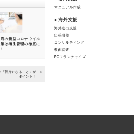
マニュアル作成
● 海外支援
海外進出支援
出張研修
食店の新型コロナウイル
コンサルティング
対策は衛生管理の徹底に
り！
覆面調査
FCフランチャイズ
は「親身になること」が
ポイント！