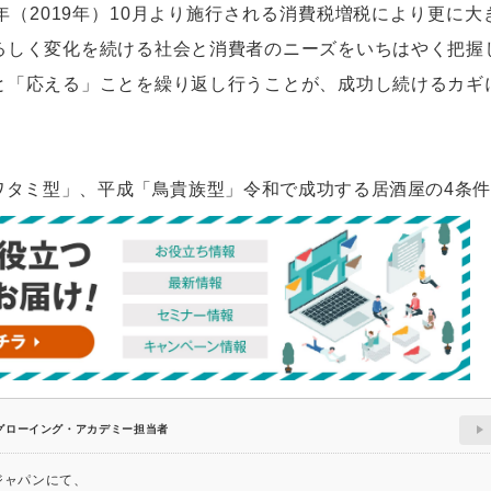
（2019年）10月より施行される消費税増税により更に大
るしく変化を続ける社会と消費者のニーズをいちはやく把握
と「応える」ことを繰り返し行うことが、成功し続けるカギ
和「ワタミ型」、平成「鳥貴族型」令和で成功する居酒屋の4条
グローイング・アカデミー担当者
ジャパンにて、