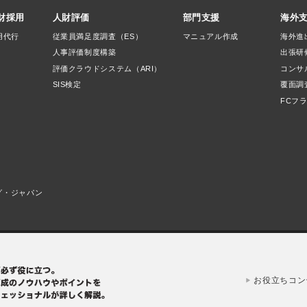
財採用
人財評価
部門支援
海外
用代行
従業員満足度調査（ES）
マニュアル作成
海外進
人事評価制度構築
出張研
評価クラウドシステム（ARI）
コンサ
SIS検定
覆面調
FCフ
グ・ジャパン
お役立ちコン