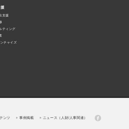
支援
出支援
修
ルティング
査
ランチャイズ
テンツ
事例掲載
ニュース（人財/人事関連）