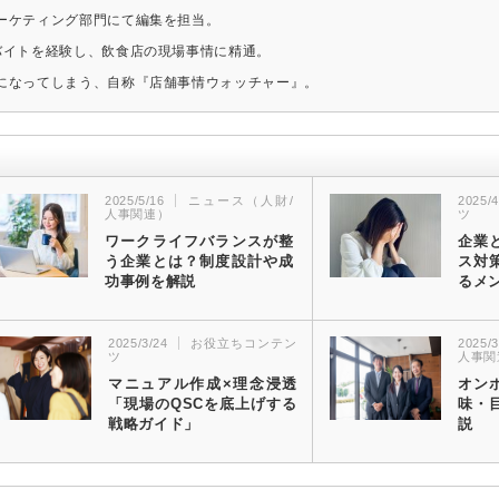
ーケティング部門にて編集を担当。
バイトを経験し、飲食店の現場事情に精通。
になってしまう、自称『店舗事情ウォッチャー』。
2025/5/16
ニュース（人財/
2025/4
人事関連）
ツ
ワークライフバランスが整
企業
う企業とは？制度設計や成
ス対
功事例を解説
るメ
2025/3/24
お役立ちコンテン
2025/3
ツ
人事関
マニュアル作成×理念浸透
オン
「現場のQSCを底上げする
味・
戦略ガイド」
説