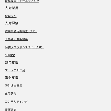
現場改善コンサルティング
人財採用
採用代行
人財評価
従業員満足度調査（ES）
人事評価制度構築
評価クラウドシステム（ARI）
SIS検定
部門支援
マニュアル作成
海外支援
海外進出支援
出張研修
コンサルティング
覆面調査