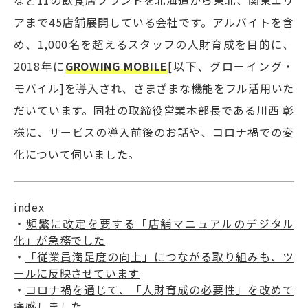
など11の飲食店ブランドを北海道から東北、関東エリ
アまで45店舗展開している会社です。アルバイトを含
め、1,000名を超えるスタッフの人財育成を目的に、
2018年に
GROWING MOBILE
[以下、グローイング・
モバイル]を導入され、さまざまな機能をフル活用いた
だいています。同社の取締役営業本部長である川西 彰
様に、サービスの導入前後のお話や、コロナ禍での変
化について伺いました。
index
・
頻繁に改定を要する「店舗マニュアルのデジタル
化」が急務でした
・
「従業員満足度の向上」につながる取り組みも、ツ
ールに反映させています
・
コロナ禍を通じて、「人財育成の必要性」を改めて
痛感しました