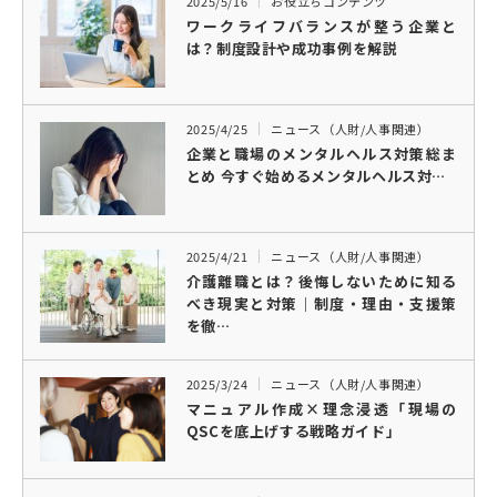
2025/5/16
お役立ちコンテンツ
ワークライフバランスが整う企業と
は？制度設計や成功事例を解説
2025/4/25
ニュース（人財/人事関連）
企業と職場のメンタルヘルス対策総ま
とめ 今すぐ始めるメンタルヘルス対…
2025/4/21
ニュース（人財/人事関連）
介護離職とは？後悔しないために知る
べき現実と対策｜制度・理由・支援策
を徹…
2025/3/24
ニュース（人財/人事関連）
マニュアル作成×理念浸透「現場の
QSCを底上げする戦略ガイド」