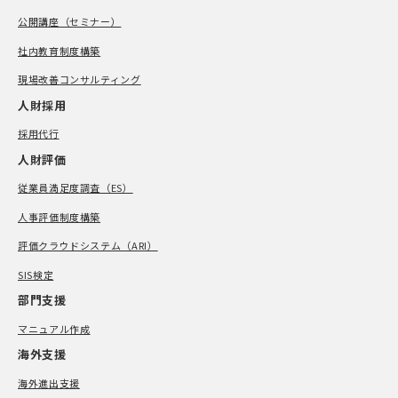
公開講座（セミナー）
社内教育制度構築
現場改善コンサルティング
人財採用
採用代行
人財評価
従業員満足度調査（ES）
人事評価制度構築
評価クラウドシステム（ARI）
SIS検定
部門支援
マニュアル作成
海外支援
海外進出支援