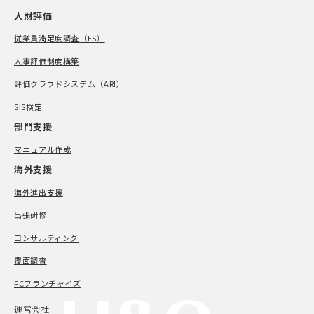
人財評価
従業員満足度調査（ES）
人事評価制度構築
評価クラウドシステム（ARI）
SIS検定
部門支援
マニュアル作成
海外支援
海外進出支援
出張研修
コンサルティング
覆面調査
FCフランチャイズ
運営会社