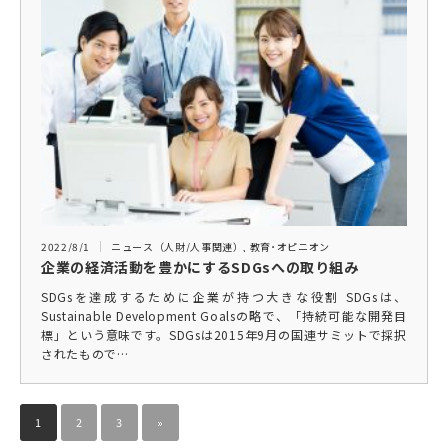
2022/8/1
ニュース（人財/人事関連）
,
教育･オピニオン
企業の経済活動を豊かにするSDGsへの取り組み
SDGsを達成するために企業が持つ大きな役割 SDGsは、
Sustainable Development Goalsの略で、「持続可能な開発目
標」という意味です。SDGsは2015年9月の国連サミットで採択
されたもので…
1
2
3
»