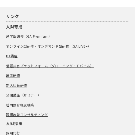
リンク
人財育成
通学型研修（GA Premium）
オンライン型研修・オンデマンド型研修（GA LIVE+）
DX講座
情報共有プラットフォーム（グローイング・モバイル）
出張研修
新入社員研修
公開講座（セミナー）
社内教育制度構築
現場改善コンサルティング
人財採用
採用代行