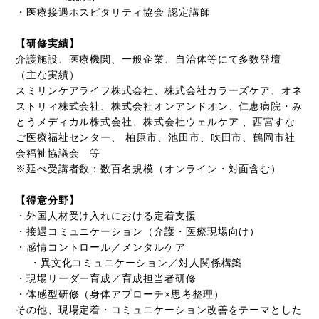
・医療接遇ホスピタリティ協会 認定講師
【研修実績】
介護施設、医療機関、一般企業、自治体等にて多数登壇
（主な実績）
スミリンケアライフ株式会社、株式会社カラーズケア、オネ
ストリィ株式会社、株式会社オンアンドオン、仁恵病院・み
とうメディカル株式会社、株式会社ウェルケア 、西宮すな
ご医療福祉センター、 柏原市、池田市、吹田市、鶴岡市社
会福祉協議会 等
※延べ受講者数：数百名規模（オンライン・対面含む）
【得意分野】
・外国人材受け入れにおける定着支援
・接遇コミュニケーション（介護・医療現場向け）
・感情コントロール／メンタルケア
・異文化コミュニケーション／対人関係構築
・現場リーダー育成／育成担当者研修
・体感型研修（身体アプローチ×思考整理）
その他、現場定着・コミュニケーション改善をテーマとした