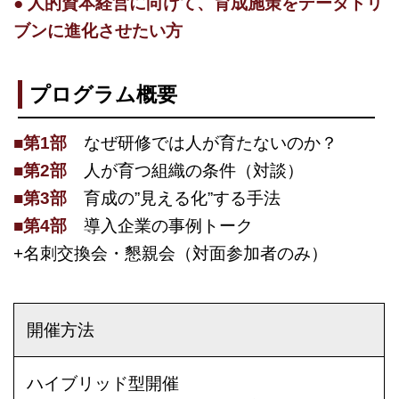
● 人的資本経営に向けて、育成施策をデータドリ
ブンに進化させたい方
プログラム概要
■第1部
なぜ研修では人が育たないのか？
■第2部
人が育つ組織の条件（対談）
■第3部
育成の”見える化”する手法
■第4部
導入企業の事例トーク
+名刺交換会・懇親会（対面参加者のみ）
開催方法
ハイブリッド型開催