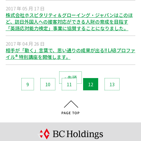
2017 年 05 月 17 日
株式会社ホスピタリティ＆グローイング・ジャパンはこのほ
ど、訪日外国人への接客対応ができる人財の育成を目指す
「英語応対能力検定」事業に協賛することになりました。
2017 年 04 月 26 日
相手が「動く」言葉で、思い通りの成果が出る!! LABプロファ
イル® 特別講座を開催します。
« 先頭
9
10
11
12
13